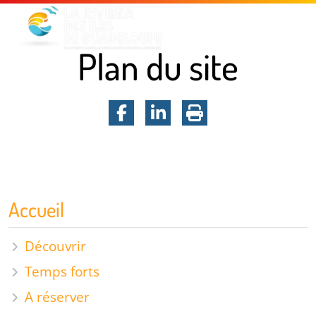
Menu principal
Contenu principal
Pied de page
Plan du site
Facebook
LinkedIn
Imprimer la page
Plan du site
Accueil
Découvrir
Temps forts
A réserver