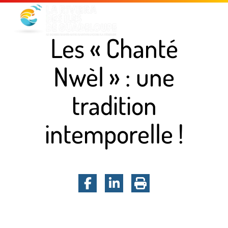
Menu principal
Contenu principal
Pied de page
Les « Chanté
Nwèl » : une
tradition
intemporelle !
Facebook
LinkedIn
Imprimer la pa