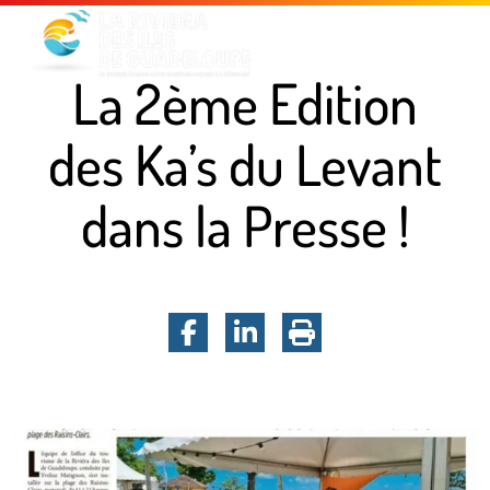
Menu principal
Contenu principal
Pied de page
La 2ème Edition
des Ka’s du Levant
dans la Presse !
Facebook
LinkedIn
Imprimer la pa
La 2ème Edition des Ka’s du Levant