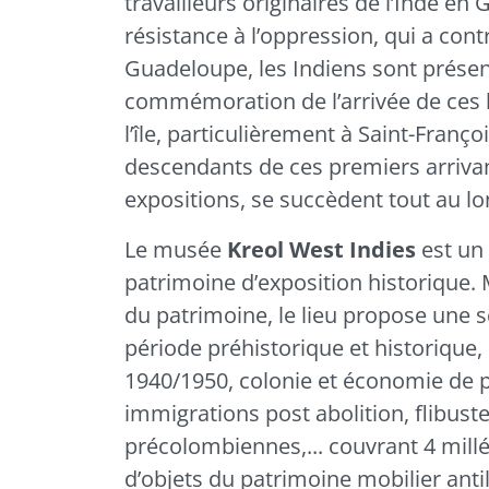
travailleurs originaires de l’Inde e
résistance à l’oppression, qui a cont
Guadeloupe, les Indiens sont présen
commémoration de l’arrivée de ces
l’île, particulièrement à
Saint-Franço
descendants de ces premiers arrivant
expositions, se succèdent tout au lo
Le musée
Kreol West Indies
est un
patrimoine d’exposition historique. 
du patrimoine, le lieu propose une 
période préhistorique et historique,
1940/1950, colonie et économie de pl
immigrations post abolition, flibuste e
précolombiennes,... couvrant 4 millé
d’objets du patrimoine mobilier anti