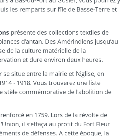
eurs à Bas-du-Fort au
Gosier
, vous pourrez y
s les remparts sur l’île de Basse-Terre et
ons
présente des collections textiles de
biances d’antan. Des Amérindiens jusqu’au
se de la culture matérielle de la
servation et dure environ deux heures.
r
se situe entre la mairie et l’église, en
914 - 1918. Vous trouverez une liste
e stèle commémorative de l’abolition de
, renforcé en 1759. Lors de la révolte de
Union, il s’effaça au profit du Fort Fleur
éments de défenses. A cette époque, la