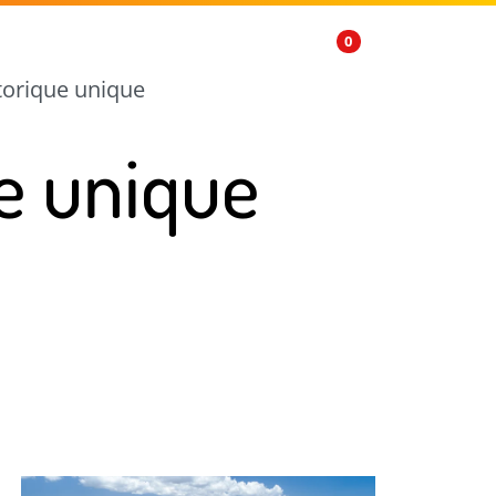
FR
0
torique unique
e unique
ge