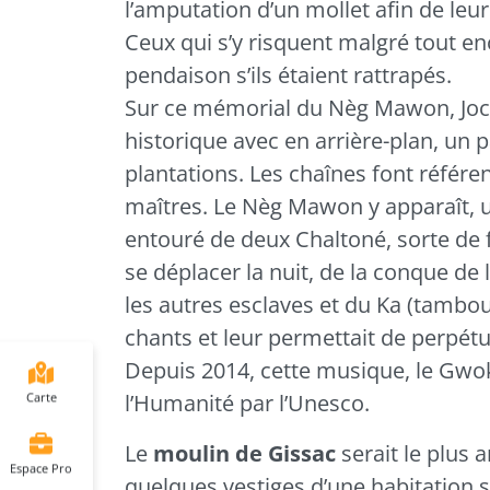
l’amputation d’un mollet afin de leur
Ceux qui s’y risquent malgré tout en
pendaison s’ils étaient rattrapés.
Sur ce mémorial du Nèg Mawon, Jocel
historique avec en arrière-plan, un 
plantations. Les chaînes font référen
maîtres. Le Nèg Mawon y apparaît, un
entouré de deux Chaltoné, sorte de f
se déplacer la nuit, de la conque d
les autres esclaves et du Ka (tambo
chants et leur permettait de perpétu
Depuis 2014, cette musique, le Gwok
l’Humanité par l’Unesco.
Carte
Le
moulin de Gissac
serait le plus
Espace Pro
quelques vestiges d’une habitation s