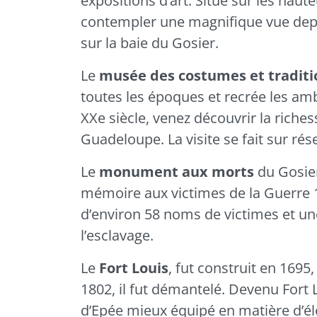
expositions d’art. Situé sur les haut
contempler une magnifique vue depui
sur la baie du
Gosier
.
Le
musée des costumes et traditi
toutes les époques et recrée les am
XXe siècle, venez découvrir la riches
Guadeloupe. La visite se fait sur ré
Le
monument aux morts
du
Gosie
mémoire aux victimes de la Guerre 1
d’environ 58 noms de victimes et un
l’esclavage.
Le
Fort Louis
, fut construit en 1695
1802, il fut démantelé. Devenu Fort L’
d’Epée mieux équipé en matière d’él