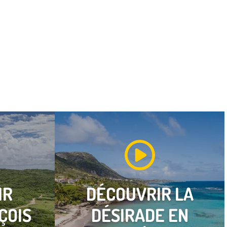
IR
DÉCOUVRIR
LA
ÇOIS
DÉSIRADE
EN