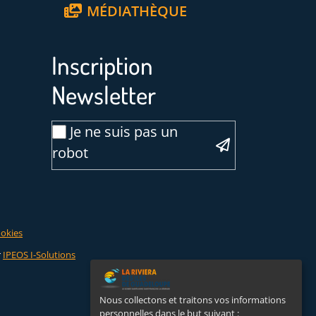
MÉDIATHÈQUE
Inscription
Newsletter
Email
Je ne suis pas un
*
robot
Veuillez laisser ce champ vide :
ookies
r
IPEOS I-Solutions
Nous collectons et traitons vos informations
personnelles dans le but suivant :