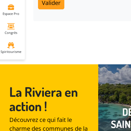
Valider
Espace Pro
Veuillez laisser ce champ vide :
Congrès
Spiritourisme
La Riviera en
action !
D
DÉCOUVRIR
LE
Découvrez ce qui fait le
SAI
GOSIER
EN VIDÉO !
charme des communes de la