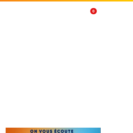
FR
0
ge