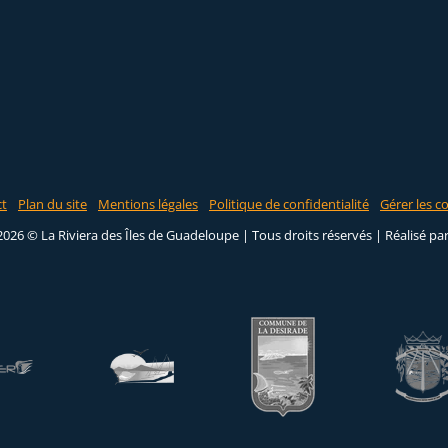
ct
Plan du site
Mentions légales
Politique de confidentialité
Gérer les c
2026 © La Riviera des Îles de Guadeloupe | Tous droits réservés |
Réalisé pa