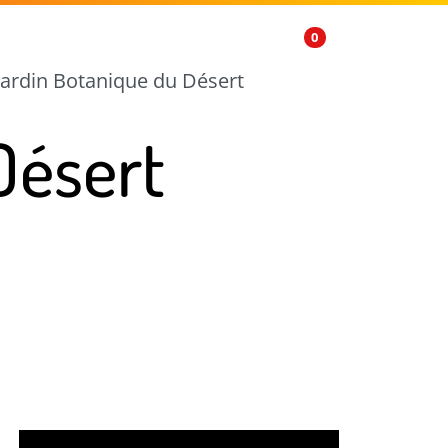
FR
0
Jardin Botanique du Désert
Désert
ge