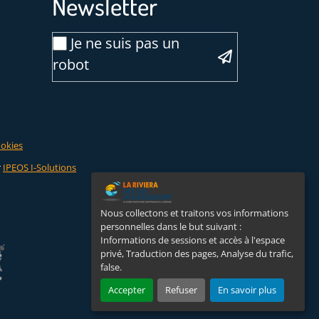
Newsletter
Email
Je ne suis pas un
*
robot
Veuillez laisser ce champ vide :
ookies
r
IPEOS I-Solutions
Nous collectons et traitons vos informations
personnelles dans le but suivant :
Informations de sessions et accès à l'espace
privé, Traduction des pages, Analyse du trafic,
false
.
Accepter
Refuser
En savoir plus