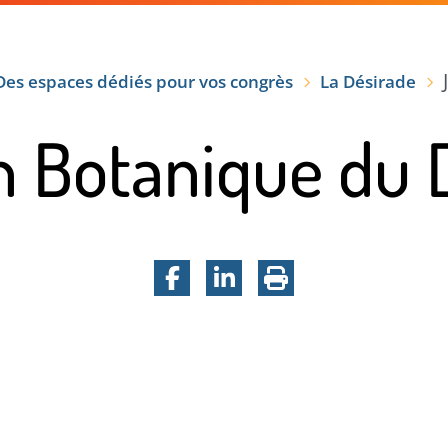
VRIR
VOTRE SÉJOUR
TEMPS FORTS
Des espaces dédiés pour vos congrès
La Désirade
n Botanique du 
Facebook
LinkedIn
Imprimer la pa