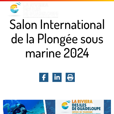
Menu principal
Contenu principal
Pied de page
Salon International
de la Plongée sous
marine 2024
Facebook
LinkedIn
Imprimer la pa
Salon International de la Plongée