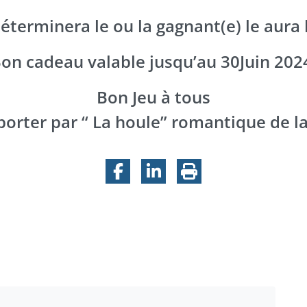
déterminera le ou la gagnant(e) le aura l
on cadeau valable jusqu’au 30Juin 202
Bon Jeu à tous
porter par “ La houle” romantique de la
Facebook
LinkedIn
Imprimer la pa
 la Riviera !