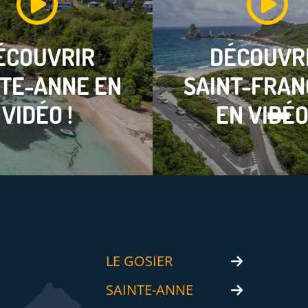
ÉCOUVRIR
DÉCOUVR
NTE-ANNE
EN
SAINT-FRAN
VIDÉO !
EN VIDÉO
LE GOSIER
SAINTE-ANNE