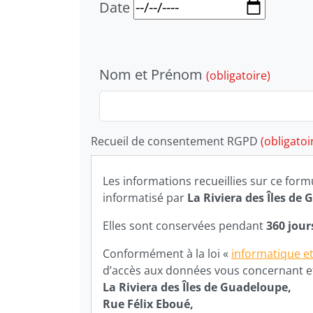
Veuillez laisser ce champ vide :
Date
Nom et Prénom
(obligatoire)
Recueil de consentement RGPD
(obligatoi
Les informations recueillies sur ce form
informatisé par
La Riviera des Îles de
Elles sont conservées pendant
360 jou
Conformément à la loi «
informatique et
d’accès aux données vous concernant et l
La Riviera des Îles de Guadeloupe,
Rue Félix Eboué,