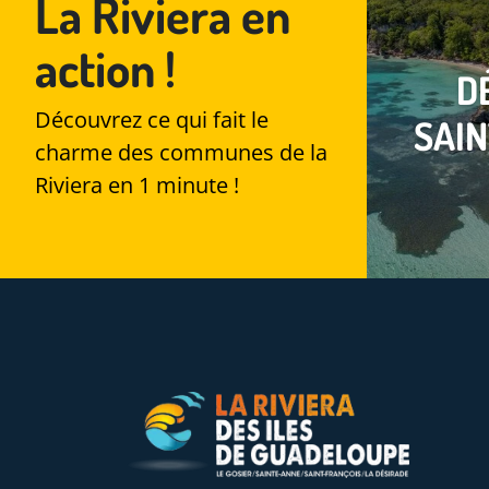
La Riviera en
action !
D
DÉCOUVRIR
LE
Découvrez ce qui fait le
SAI
GOSIER
EN VIDÉO !
charme des communes de la
Riviera en 1 minute !