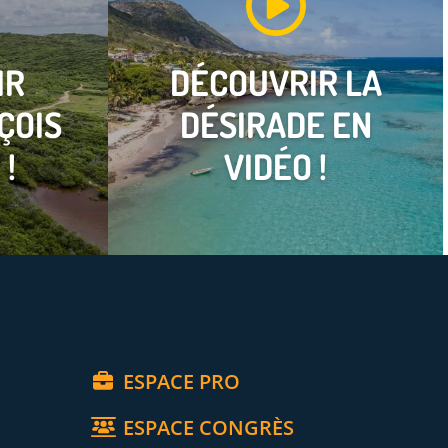
IR
DÉCOUVRIR
LA
ÇOIS
DÉSIRADE
EN
 !
VIDÉO !
ESPACE PRO
ESPACE CONGRÈS