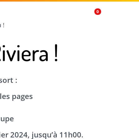
FR
0
 !
iviera !
sort :
 les pages
oupe
ier 2024, jusqu’à 11h00.