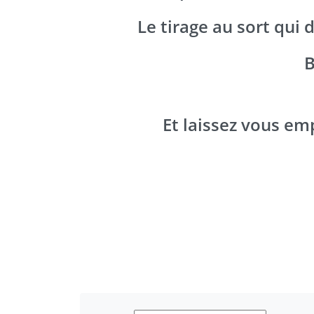
Le tirage au sort qui 
B
Et laissez vous em
La Saint Valentin à