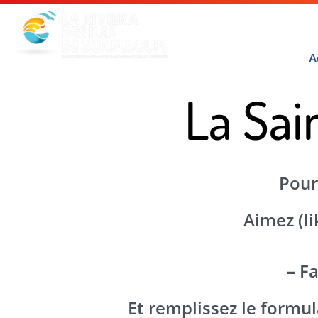
Menu principal
Contenu principal
Pied de page
DÉCOU
A
La Sain
Pour 
Aimez (li
–
Fa
Et remplissez le formul