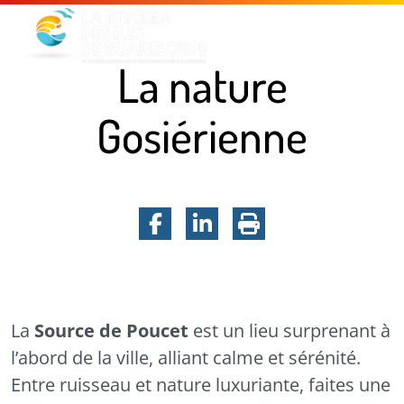
Menu principal
Contenu principal
Pied de page
La nature
Gosiérienne
Facebook
LinkedIn
Imprimer la pa
La nature Gosiérienne
La
Source de Poucet
est un lieu surprenant à
l’abord de la ville, alliant calme et sérénité.
Entre ruisseau et nature luxuriante, faites une