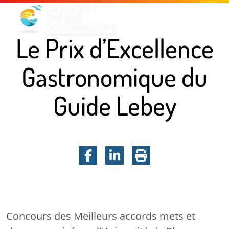
Menu principal
Contenu principal
Pied de page
Le Prix d’Excellence
Gastronomique du
Guide Lebey
Facebook
LinkedIn
Imprimer la pa
Le Prix d’Excellence Gastronomiq
Concours des Meilleurs accords mets et