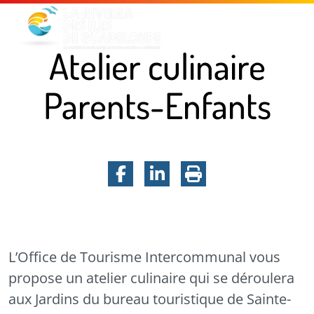
Menu principal
Contenu principal
Pied de page
Atelier culinaire
Parents-Enfants
Facebook
LinkedIn
Imprimer la pa
Atelier culinaire Parents-Enfants
L’Office de Tourisme Intercommunal vous
propose un atelier culinaire qui se déroulera
aux Jardins du bureau touristique de
Sainte-