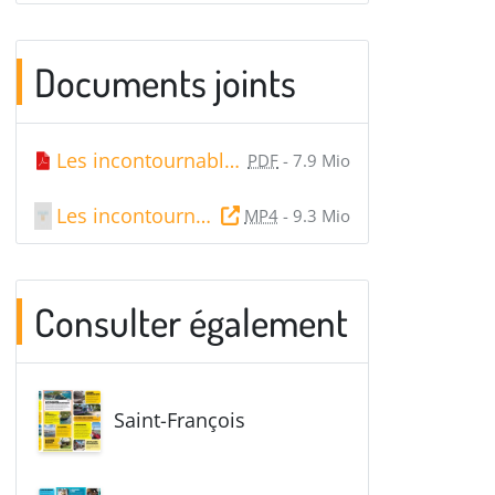
Documents joints
Les incontournables du
Gosier
PDF
-
7.9 Mio
Les incontournables du
Gosier
MP4
-
9.3 Mio
Ouvre une nouvelle fenêtre
Consulter également
Saint-François