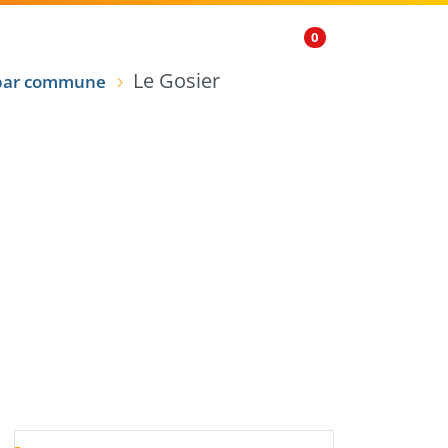
FR
0
Le Gosier
 par commune
ge