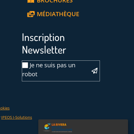
BROCHURES
MÉDIATHÈQUE
Inscription
Newsletter
Email
Je ne suis pas un
*
robot
Veuillez laisser ce champ vide :
ookies
r
IPEOS I-Solutions