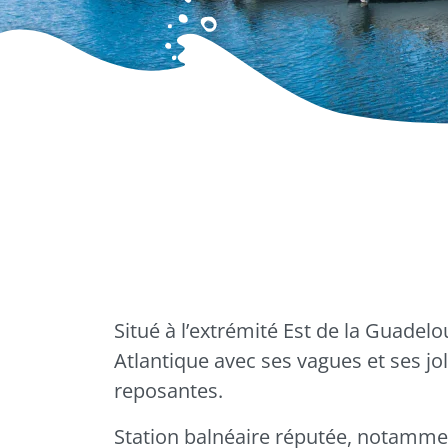
Accueil
Découvrir
Les communes de la Riviera
Saint-Franç
Saint-François
Situé à l’extrémité Est de la Guadelo
Atlantique avec ses vagues et ses jol
reposantes.
Station balnéaire réputée, notamment
Facebook
LinkedIn
Imprim