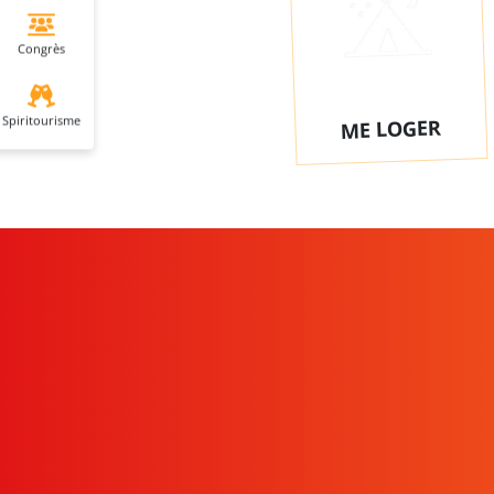
Congrès
Spiritourisme
ME LOGER