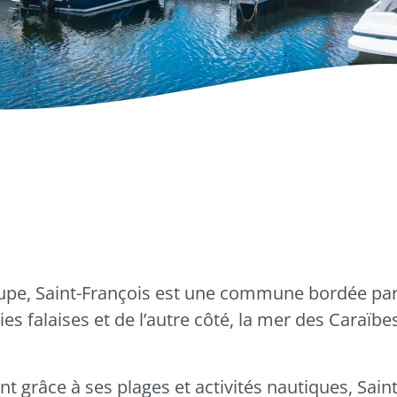
Saint-François
ois
upe,
Saint-François
est une commune bordée par l
ies falaises et de l’autre côté, la mer des Caraïb
 grâce à ses plages et activités nautiques,
Saint
er la page