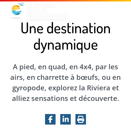
Menu principal
Contenu principal
Pied de page
Une destination
dynamique
A pied, en quad, en 4x4, par les
airs, en charrette à bœufs, ou en
gyropode, explorez la Riviera et
alliez sensations et découverte.
Facebook
LinkedIn
Imprimer la pa