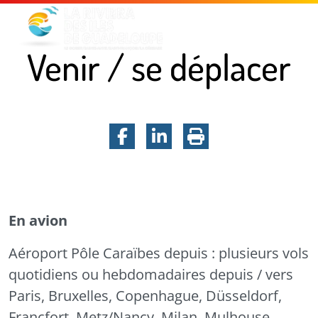
Menu principal
Contenu principal
Pied de page
Venir / se déplacer
Facebook
LinkedIn
Imprimer la pa
Venir / se déplacer
En avion
Aéroport Pôle Caraïbes depuis : plusieurs vols
quotidiens ou hebdomadaires depuis / vers
Paris, Bruxelles, Copenhague, Düsseldorf,
Francfort, Metz/Nancy, Milan, Mulhouse,