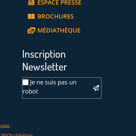
ESPACE PRESSE
BROCHURES
MÉDIATHÈQUE
Inscription
Newsletter
Email
Je ne suis pas un
*
robot
Veuillez laisser ce champ vide :
ookies
r
IPEOS I-Solutions