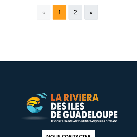
page précédente
page suivante
«
1
2
»
NOUS CONTACTER