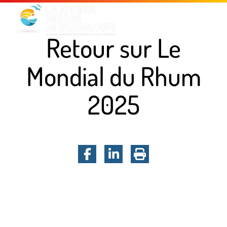
Menu principal
Contenu principal
Pied de page
Retour sur Le
Mondial du Rhum
2025
Facebook
LinkedIn
Imprimer la pa